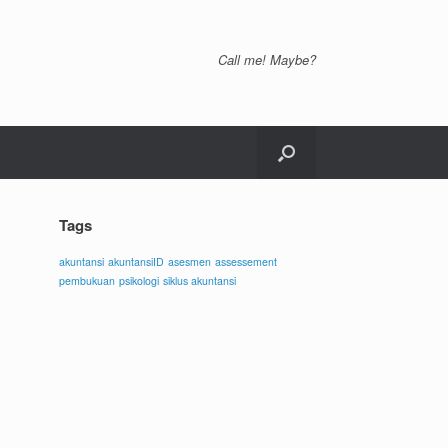
Call me! Maybe?
Tags
akuntansi
akuntansiID
asesmen
assessement
pembukuan
psikologi
siklus akuntansi