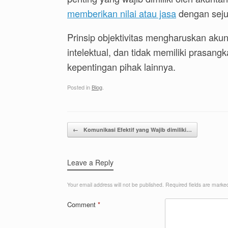
memberikan nilai atau jasa
dengan seju
Prinsip objektivitas mengharuskan akunt
intelektual, dan tidak memiliki prasangk
kepentingan pihak lainnya.
Posted in
Blog
.
Post navigation
←
Komunikasi Efektif yang Wajib dimiliki…
Leave a Reply
Your email address will not be published.
Required fields are mark
Comment
*