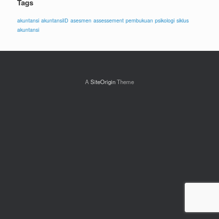
Tags
akuntansi
akuntansiID
asesmen
assessement
pembukuan
psikologi
siklus
akuntansi
A
SiteOrigin
Theme