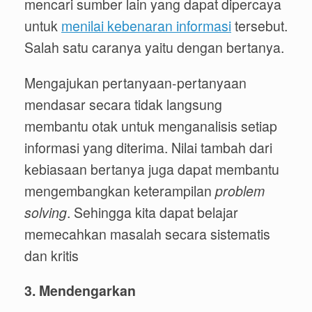
mencari sumber lain yang dapat dipercaya
untuk
menilai kebenaran informasi
tersebut.
Salah satu caranya yaitu dengan bertanya.
Mengajukan pertanyaan-pertanyaan
mendasar secara tidak langsung
membantu otak untuk menganalisis setiap
informasi yang diterima. Nilai tambah dari
kebiasaan bertanya juga dapat membantu
mengembangkan keterampilan
problem
solving
. Sehingga kita dapat belajar
memecahkan masalah secara sistematis
dan kritis
3. Mendengarkan