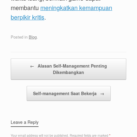
membantu
meningkatkan kemampuan
berpikir kritis
.
Posted in
Blog
.
Post navigation
←
Alasan Self-Management Penting
Dikembangkan
Self-management Saat Bekerja
→
Leave a Reply
Your email address will not be published.
Required fields are marked
*