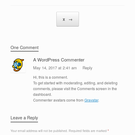
Post navigation
x
→
One Comment
A WordPress Commenter
May 14, 2017 at 2:41 am
Reply
Hi, this is a comment.
To get started with moderating, editing, and deleting
comments, please visit the Comments screen in the
dashboard.
Commenter avatars come from
Gravatar
.
Leave a Reply
Your email address will not be published.
Required fields are marked
*